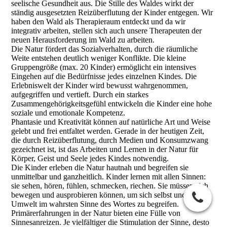
seelische Gesundheit aus. Die Stille des Waldes wirkt der
ständig ausgesetzten Reizüberflutung der Kinder entgegen. Wir
haben den Wald als Therapieraum entdeckt und da wir
integrativ arbeiten, stellen sich auch unsere Therapeuten der
neuen Herausforderung im Wald zu arbeiten.
Die Natur fördert das Sozialverhalten, durch die räumliche
Weite entstehen deutlich weniger Konflikte. Die kleine
Gruppengröße (max. 20 Kinder) ermöglicht ein intensives
Eingehen auf die Bedürfnisse jedes einzelnen Kindes. Die
Erlebniswelt der Kinder wird bewusst wahrgenommen,
aufgegriffen und vertieft. Durch ein starkes
Zusammengehörigkeitsgefühl entwickeln die Kinder eine hohe
soziale und emotionale Kompetenz.
Phantasie und Kreativität können auf natürliche Art und Weise
gelebt und frei entfaltet werden. Gerade in der heutigen Zeit,
die durch Reizüberflutung, durch Medien und Konsumzwang
gezeichnet ist, ist das Arbeiten und Lernen in der Natur für
Körper, Geist und Seele jedes Kindes notwendig.
Die Kinder erleben die Natur hautnah und begreifen sie
unmittelbar und ganzheitlich. Kinder lernen mit allen Sinnen:
sie sehen, hören, fühlen, schmecken, riechen. Sie müssen sich
bewegen und ausprobieren können, um sich selbst und ihre
Umwelt im wahrsten Sinne des Wortes zu begreifen.
Primärerfahrungen in der Natur bieten eine Fülle von
Sinnesanreizen
. Je vielfältiger die Stimulation der Sinne, desto